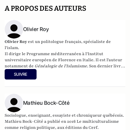
A PROPOS DES AUTEURS
Olivier Roy
Olivier Roy
est un politologue français, spécialiste de
l'islam.
Il dirige le Programme méditerranéen à l'Institut
universitaire européen de Florence en Italie. Il est l'auteur
notamment de
Généalogie de l'Islamisme
.
Son dernier livre,
Le djihad et la mort
,
est paru en octobre aux éditions du
SUIVRE
Seuil.
Mathieu Bock-Côté
Sociologue, enseignant, essayiste et chroniqueur québécois.
Mathieu Bock-Côté a publié en 2016 Le multiculturalisme
comme religion politique, aux éditions du Cerf.