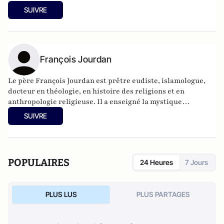
SUIVRE
François Jourdan
Le père François Jourdan est prêtre eudiste, islamologue,
docteur en théologie, en histoire des religions et en
anthropologie religieuse. Il a enseigné la mystique
islamique à l'Institut Pontifical d'Études Arabes et
SUIVRE
islamiques de Rome (1994-1998), et l'islamologie pendant 15
ans à l'Institut Catholique de Paris, et 10 ans à l'École
Cathédrale. Il fut délégué du diocèse de Paris pour les
relations avec l'islam (1998-2008).
POPULAIRES
24 Heures
7 Jours
PLUS LUS
PLUS PARTAGES