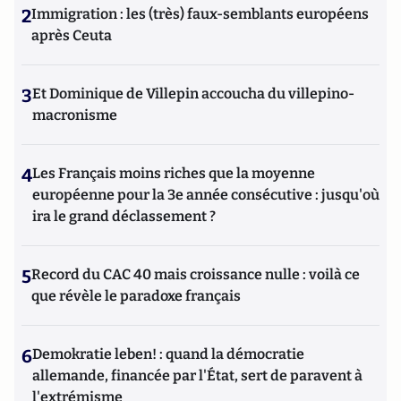
2
Immigration : les (très) faux-semblants européens
après Ceuta
3
Et Dominique de Villepin accoucha du villepino-
macronisme
4
Les Français moins riches que la moyenne
européenne pour la 3e année consécutive : jusqu'où
ira le grand déclassement ?
5
Record du CAC 40 mais croissance nulle : voilà ce
que révèle le paradoxe français
6
Demokratie leben! : quand la démocratie
allemande, financée par l'État, sert de paravent à
l'extrémisme