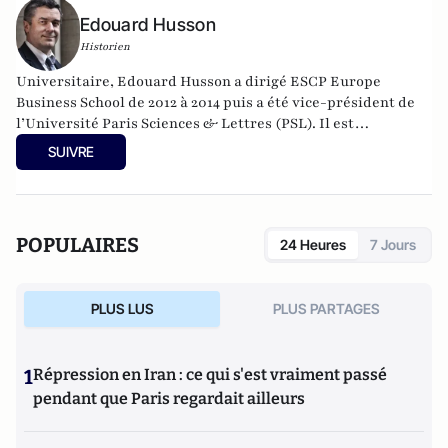
Edouard Husson
Historien
Universitaire, Edouard Husson a dirigé
ESCP Europe
Business School
de 2012 à 2014
puis a été vice-président de
l’Université Paris Sciences & Lettres (
PSL
). Il est
actuellement professeur à l’Institut Franco-Allemand
SUIVRE
d’Etudes Européennes (à l’Université de Cergy-Pontoise).
Spécialiste de l’histoire de l’Allemagne et de l’Europe, il
travaille en particulier sur la modernisation politique des
sociétés depuis la Révolution française. Il est l’auteur
POPULAIRES
24 Heures
7 Jours
d’ouvrages et de nombreux articles sur l’histoire de
l’Allemagne depuis la Révolution française, l’histoire des
mondialisations, l’histoire de la monnaie, l’histoire du
PLUS LUS
PLUS PARTAGES
nazisme et des autres violences de masse au XXème siècle
ou l’histoire des relations internationales et des conflits
contemporains. Il écrit en ce moment une biographie de
1
Répression en Iran : ce qui s'est vraiment passé
Benjamin Disraëli.
pendant que Paris regardait ailleurs