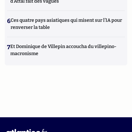
d'Attal fait des vagues
6
Ces quatre pays asiatiques qui misent sur l’IA pour
renverser la table
7
Et Dominique de Villepin accoucha du villepino-
macronisme