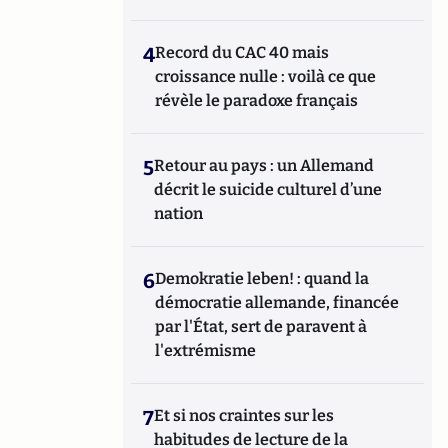
4
Record du CAC 40 mais
croissance nulle : voilà ce que
révèle le paradoxe français
5
Retour au pays : un Allemand
décrit le suicide culturel d’une
nation
6
Demokratie leben! : quand la
démocratie allemande, financée
par l'État, sert de paravent à
l'extrémisme
7
Et si nos craintes sur les
habitudes de lecture de la