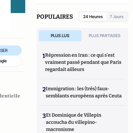
POPULAIRES
24 Heures
7 Jours
PLUS LUS
PLUS PARTAGES
SER
1
Répression en Iran : ce qui s'est
ogle
vraiment passé pendant que Paris
regardait ailleurs
2
Immigration : les (très) faux-
dentielle
semblants européens après Ceuta
3
Et Dominique de Villepin
accoucha du villepino-
macronisme