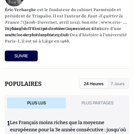
Éric Verhaeghe
est le fondateur du
cabinet Parménide
et
président de
Triapalio
. Il est l'auteur de
Faut-il quitter la
France ?
(Jacob-Duvernet, avril 2012). Son site :
www.eric-
verhaeghe.fr
Diplômé de l'Ena (promotion Copernic) et titulaire d'une
Il vient de créer un nouveau site :
www.lecourrierdesstrateges.fr
maîtrise de philosophie et d'un Dea d'histoire à l'université
Paris-I, il est né à Liège en 1968.
SUIVRE
POPULAIRES
24 Heures
7 Jours
PLUS LUS
PLUS PARTAGES
1
Les Français moins riches que la moyenne
européenne pour la 3e année consécutive : jusqu'où