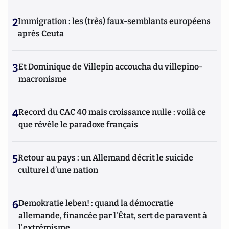
2
Immigration : les (très) faux-semblants européens
après Ceuta
3
Et Dominique de Villepin accoucha du villepino-
macronisme
4
Record du CAC 40 mais croissance nulle : voilà ce
que révèle le paradoxe français
5
Retour au pays : un Allemand décrit le suicide
culturel d’une nation
6
Demokratie leben! : quand la démocratie
allemande, financée par l'État, sert de paravent à
l'extrémisme