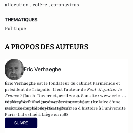
allocution ,
colère ,
coronavirus
THEMATIQUES
Politique
A PROPOS DES AUTEURS
Eric Verhaeghe
Éric Verhaeghe
est le fondateur du
cabinet Parménide
et
président de
Triapalio
. Il est l'auteur de
Faut-il quitter la
France ?
(Jacob-Duvernet, avril 2012). Son site :
www.eric-
verhaeghe.fr
Diplômé de l'Ena (promotion Copernic) et titulaire d'une
Il vient de créer un nouveau site
:
maîtrise de philosophie et d'un Dea d'histoire à l'université
www.lecourrierdesstrateges.fr
Paris-I, il est né à Liège en 1968
SUIVRE