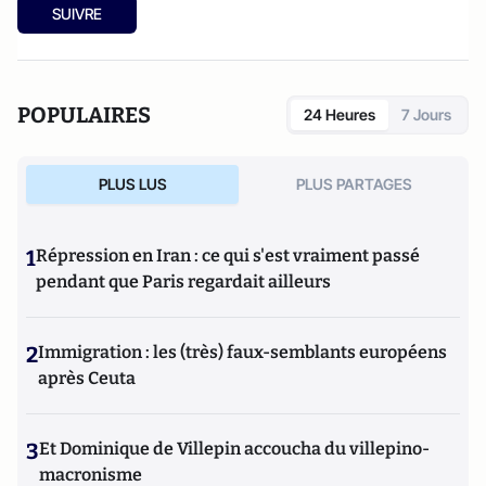
fonctionnement de
l’Union européenne
aux
Editions de
SUIVRE
l’Université de Bruxelles, 2° édition, 2013
POPULAIRES
24 Heures
7 Jours
PLUS LUS
PLUS PARTAGES
1
Répression en Iran : ce qui s'est vraiment passé
pendant que Paris regardait ailleurs
2
Immigration : les (très) faux-semblants européens
après Ceuta
3
Et Dominique de Villepin accoucha du villepino-
macronisme