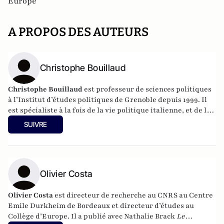
Europe
A PROPOS DES AUTEURS
Christophe Bouillaud
Christophe Bouillaud
est professeur de sciences politiques
à l’Institut d’études politiques de Grenoble depuis 1999. Il
est spécialiste à la fois de la vie politique italienne, et de la
vie politique européenne, en particulier sous l’angle des
SUIVRE
partis.
Olivier Costa
Olivier Costa
est d
irecteur de recherche au CNRS au Centre
Emile Durkheim de Bordeaux et directeur d’études au
Collège d’Europe.
Il a publié avec Nathalie Brack
Le