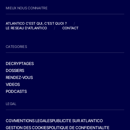
MIEUX NOUS CONNAITRE
ATLANTICO C'EST QUI, C'EST QUOI ?
/
LE RESEAU D'ATLANTICO
/
CONTACT
CATEGORIES
DECRYPTAGES
DOSSIERS
RENDEZ-VOUS
VIDEOS
PODCASTS
LEGAL
CGV
MENTIONS LEGALES
PUBLICITE SUR ATLANTICO
GESTION DES COOKIES
POLITIQUE DE CONFIDENTIALITE