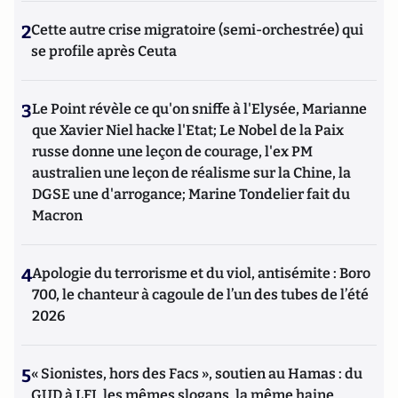
2
Cette autre crise migratoire (semi-orchestrée) qui
se profile après Ceuta
3
Le Point révèle ce qu'on sniffe à l'Elysée, Marianne
que Xavier Niel hacke l'Etat; Le Nobel de la Paix
russe donne une leçon de courage, l'ex PM
australien une leçon de réalisme sur la Chine, la
DGSE une d'arrogance; Marine Tondelier fait du
Macron
4
Apologie du terrorisme et du viol, antisémite : Boro
700, le chanteur à cagoule de l’un des tubes de l’été
2026
5
« Sionistes, hors des Facs », soutien au Hamas : du
GUD à LFI, les mêmes slogans, la même haine