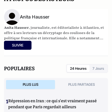
Anita Hausser
Anita Hausser
, journaliste, est éditorialiste à Atlantico, et
offre à ses lecteurs un décryptage des coulisses de la
politique française et internationale. Elle a notamment
publié
Sarkozy, itinéraire d'une ambition
(Editions
SUIVRE
l'Archipel, 2003). Elle a également réalisé les documentaires
Femme députée, un homme comme les autres ?
(2014) et
Bruno Le Maire, l'Affranchi
(2015).
POPULAIRES
24 Heures
7 Jours
PLUS LUS
PLUS PARTAGES
1
Répression en Iran : ce qui s'est vraiment passé
pendant que Paris regardait ailleurs