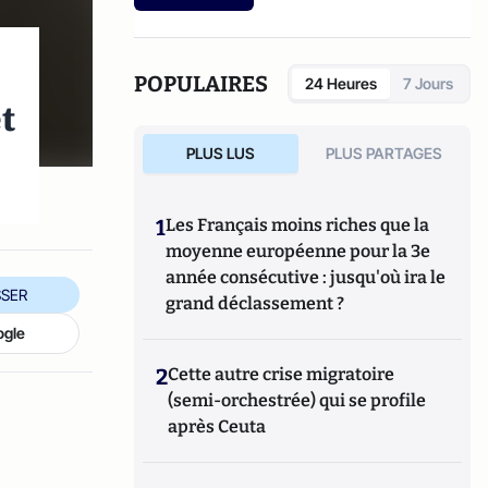
etc.).
POPULAIRES
24 Heures
7 Jours
t
PLUS LUS
PLUS PARTAGES
1
Les Français moins riches que la
moyenne européenne pour la 3e
année consécutive : jusqu'où ira le
SER
grand déclassement ?
ogle
2
Cette autre crise migratoire
(semi-orchestrée) qui se profile
après Ceuta