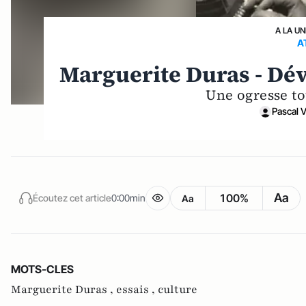
A LA UN
A
Marguerite Duras - Dév
Une ogresse t
Pascal 
Aa
100%
Écoutez cet article
0:00min
Aa
MOTS-CLES
Marguerite Duras ,
essais ,
culture