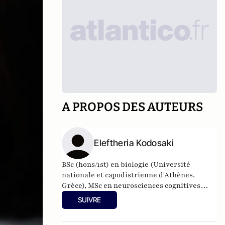
A PROPOS DES AUTEURS
Eleftheria Kodosaki
BSc (hons/1st) en biologie (Université
nationale et capodistrienne d'Athènes,
Grèce), MSc en neurosciences cognitives
(Université Aston, Royaume-Uni) et
SUIVRE
doctorat en neuroimmunologie (Université
métropolitaine de Cardiff, Royaume-Uni).