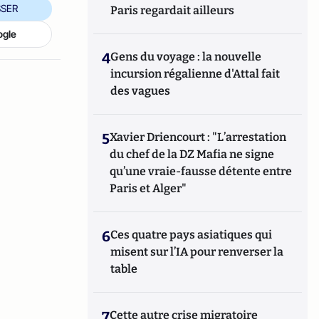
SER
Paris regardait ailleurs
ogle
4
Gens du voyage : la nouvelle
incursion régalienne d'Attal fait
des vagues
5
Xavier Driencourt : "L’arrestation
du chef de la DZ Mafia ne signe
qu’une vraie-fausse détente entre
Paris et Alger"
6
Ces quatre pays asiatiques qui
misent sur l’IA pour renverser la
table
7
Cette autre crise migratoire