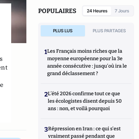
POPULAIRES
24 Heures
7 Jours
PLUS LUS
PLUS PARTAGES
1
Les Français moins riches que la
s
moyenne européenne pour la 3e
ent
année consécutive : jusqu'où ira le
grand déclassement ?
ie
2
L’été 2026 confirme tout ce que
les écologistes disent depuis 50
ans : non, et voilà pourquoi
3
Répression en Iran : ce qui s'est
vraiment passé pendant que