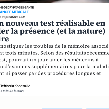
NE
›
DÉCRYPTAGES
›
SANTÉ
ANCEE MEDICALE
9 septembre 2025
n nouveau test réalisable en
er la présence (et la nature)
ire
gnostiquer les troubles de la mémoire associé
t trois minutes. Selon des résultats récemm
test, pourrait un jour aider les médecins à
oin d’examens supplémentaires pour la malad
nt ni passer par des procédures longues et
Eleftheria Kodosaki
5 min de lecture