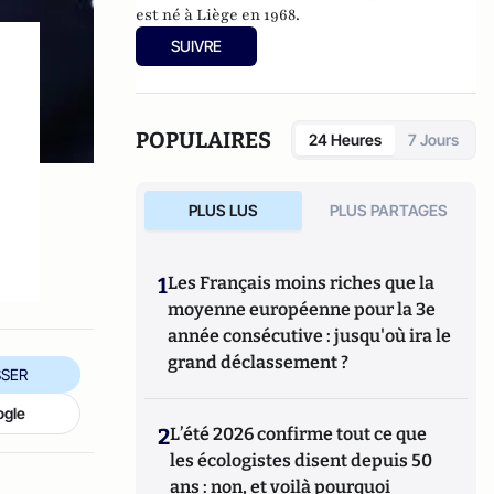
est né à Liège en 1968.
SUIVRE
POPULAIRES
24 Heures
7 Jours
PLUS LUS
PLUS PARTAGES
1
Les Français moins riches que la
moyenne européenne pour la 3e
année consécutive : jusqu'où ira le
grand déclassement ?
SER
ogle
2
L’été 2026 confirme tout ce que
les écologistes disent depuis 50
ans : non, et voilà pourquoi