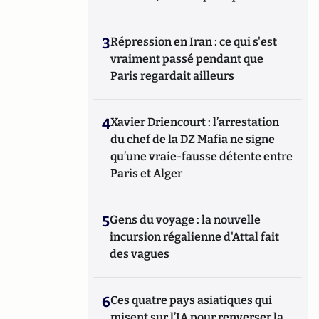
3
Répression en Iran : ce qui s'est
vraiment passé pendant que
Paris regardait ailleurs
4
Xavier Driencourt : l’arrestation
du chef de la DZ Mafia ne signe
qu’une vraie-fausse détente entre
Paris et Alger
5
Gens du voyage : la nouvelle
incursion régalienne d'Attal fait
des vagues
6
Ces quatre pays asiatiques qui
misent sur l’IA pour renverser la