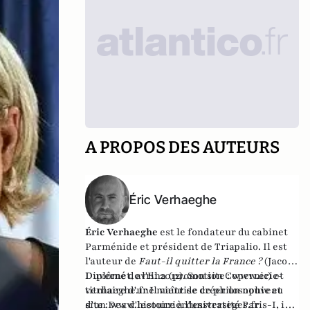
A PROPOS DES AUTEURS
Éric Verhaeghe
Éric Verhaeghe
est le fondateur du
cabinet
Parménide
et président de
Triapalio
. Il est
l'auteur de
Faut-il quitter la France ?
(Jacob-
Duvernet, avril 2012). Son site :
Diplômé de l'Ena (promotion Copernic) et
www.eric-
verhaeghe.fr
titulaire d'une maîtrise de philosophie et
Il vient de créer un nouveau
site :
d'un Dea d'histoire à l'université Paris-I, il
www.lecourrierdesstrateges.fr