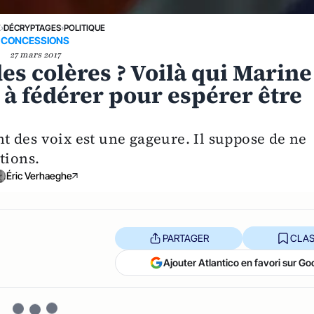
E
›
DÉCRYPTAGES
›
POLITIQUE
CONCESSIONS
27 mars 2017
es colères ? Voilà qui Marine
 à fédérer pour espérer être
 des voix est une gageure. Il suppose de ne
tions.
Éric Verhaeghe
PARTAGER
CLAS
Ajouter Atlantico en favori sur Go