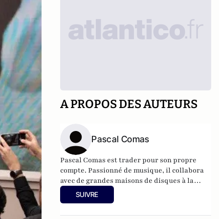
A PROPOS DES AUTEURS
Pascal Comas
Pascal Comas est trader pour son propre
compte. Passionné de musique, il collabora
avec de grandes maisons de disques à la
sortie des albums d'IAM, Massive Attack...
SUIVRE
Auteur d'un pamphlet intitulé
Pensées à
Rebrousse-Poil,
il fut également co-