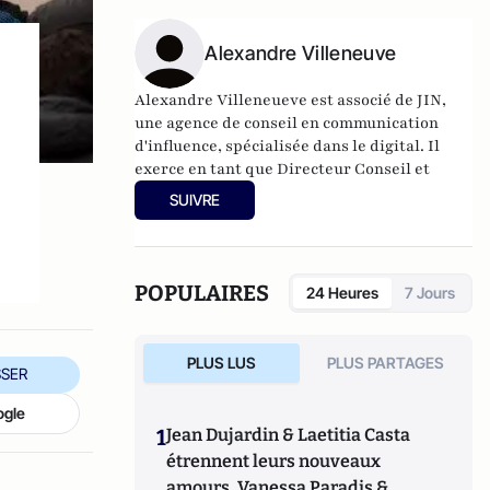
directeur d'une grosse start-up suédoise.
Alexandre Villeneuve
Alexandre Villeneueve est associé de
JIN
,
une
agence de conseil en
communication
d'influence, spécialisée dans le digital. Il
exerce en
tant que Directeur Conseil et
Qualité.
SUIVRE
Il est co-auteur avec Edouard Fillias du
blog
E-Reputation
et du livre
E-
Reputation
(Ellipses - 2012).
POPULAIRES
24 Heures
7 Jours
PLUS LUS
PLUS PARTAGES
SER
ogle
1
Jean Dujardin & Laetitia Casta
étrennent leurs nouveaux
amours, Vanessa Paradis &