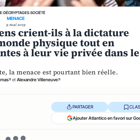
NE
›
DÉCRYPTAGES
›
SOCIÉTÉ
MENACE
9 mai 2019
ns crient-ils à la dictature
monde physique tout en
intes à leur vie privée dans le
te, la menace est pourtant bien réelle.
omas
et
Alexandre Villeneuve
PARTAGER
CLAS
Ajouter Atlantico en favori sur Go