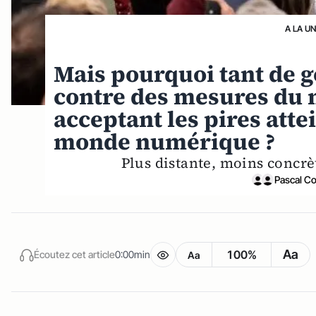
A LA U
Mais pourquoi tant de ge
contre des mesures du 
acceptant les pires atte
monde numérique ?
Plus distante, moins concrè
Pascal C
Aa
100%
Écoutez cet article
0:00min
Aa