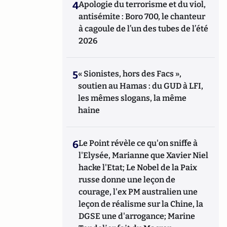
4
Apologie du terrorisme et du viol,
antisémite : Boro 700, le chanteur
à cagoule de l’un des tubes de l’été
2026
5
« Sionistes, hors des Facs »,
soutien au Hamas : du GUD à LFI,
les mêmes slogans, la même
haine
6
Le Point révèle ce qu'on sniffe à
l'Elysée, Marianne que Xavier Niel
hacke l'Etat; Le Nobel de la Paix
russe donne une leçon de
courage, l'ex PM australien une
leçon de réalisme sur la Chine, la
DGSE une d'arrogance; Marine