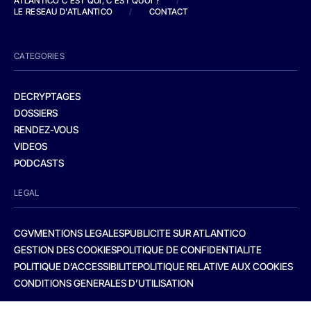
ATLANTICO C'EST QUI, C'EST QUOI ?
/
LE RESEAU D'ATLANTICO
/
CONTACT
CATEGORIES
DECRYPTAGES
DOSSIERS
RENDEZ-VOUS
VIDEOS
PODCASTS
LEGAL
CGV
MENTIONS LEGALES
PUBLICITE SUR ATLANTICO
GESTION DES COOKIES
POLITIQUE DE CONFIDENTIALITE
POLITIQUE D’ACCESSIBILITE
POLITIQUE RELATIVE AUX COOKIES
CONDITIONS GENERALES D’UTILISATION