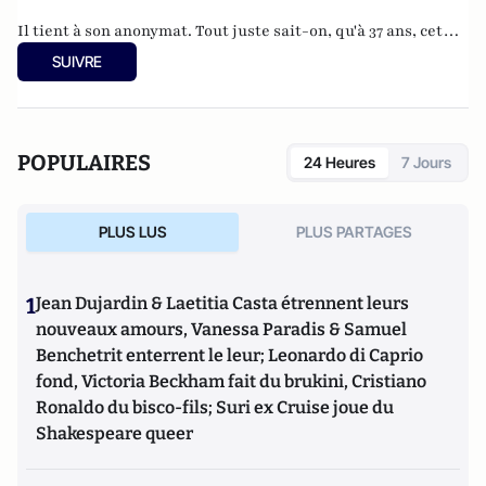
Il tient à son anonymat. Tout juste sait-on, qu'à 37 ans, cet
informaticien à l'humour acerbe habite en Belgique et
SUIVRE
travaille pour
"une grosse boutique qui produit, gère et
manipule beaucoup, beaucoup de documents".
POPULAIRES
24 Heures
7 Jours
PLUS LUS
PLUS PARTAGES
1
Jean Dujardin & Laetitia Casta étrennent leurs
nouveaux amours, Vanessa Paradis & Samuel
Benchetrit enterrent le leur; Leonardo di Caprio
fond, Victoria Beckham fait du brukini, Cristiano
Ronaldo du bisco-fils; Suri ex Cruise joue du
Shakespeare queer