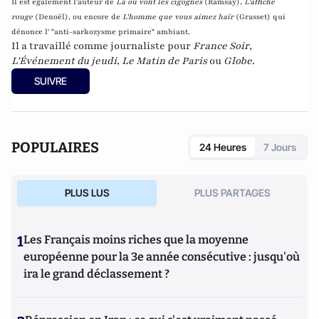
Il est également l'auteur de
Là où vont les cigognes
(Ramsay),
L'affiche
rouge
(Denoël), ou encore de
L'homme que vous aimez haïr
(Grasset)
qui
dénonce l' "anti-sarkozysme primaire" ambiant.
Il a travaillé comme journaliste pour
France Soir
,
L'Événement du jeudi
,
Le Matin de Paris
ou
Globe
.
SUIVRE
POPULAIRES
24 Heures
7 Jours
PLUS LUS
PLUS PARTAGES
1
Les Français moins riches que la moyenne
européenne pour la 3e année consécutive : jusqu'où
ira le grand déclassement ?