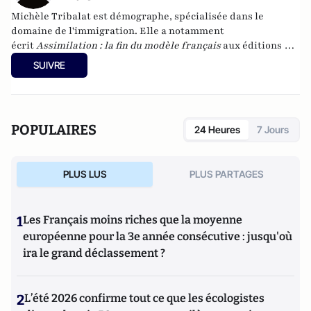
Michèle Tribalat
est démographe, spécialisée dans le
domaine de l'immigration. Elle a notamment
écrit
Assimilation : la fin du modèle français
aux éditions du
Toucan (2013). Son dernier ouvrage
Immigration, idéologie
SUIVRE
et souci de la vérité
vient d'être publié (éditions de
l'Artilleur). Son site :
www.micheletribalat.fr
POPULAIRES
24 Heures
7 Jours
PLUS LUS
PLUS PARTAGES
1
Les Français moins riches que la moyenne
européenne pour la 3e année consécutive : jusqu'où
ira le grand déclassement ?
2
L’été 2026 confirme tout ce que les écologistes