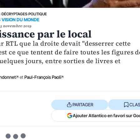
E
›
DÉCRYPTAGES
›
POLITIQUE
 VISION DU MONDE
5 novembre 2019
aissance par le local
r RTL que la droite devait "desserrer cette
t ce que tentent de faire toutes les figures d
elques jours, entre sorties de livres et
ndonnet
et
Paul-François Paoli
PARTAGER
CLAS
Ajouter Atlantico en favori sur Go