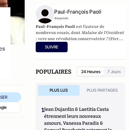
Paul-François Paoli
Essayiste
Paul-François Paoli
est l'auteur de
nombreux essais, dont
Malaise de l'Occident
: vers une révolution conservatrice ?
(Pierre-
Guillaume de Roux, 2014),
Pour en finir avec
es
SUIVRE
l'idéologie antiraciste
(2012) et
Quand la
gauche agonise
(
2016). En 2023, il a publié
Une histoire de la Corse française
(Tallandier). Il vient de publier "La
POPULAIRES
24 Heures
7 Jours
Tentation de Paris (Quand le journalisme
était un roman)" aux éditions de Paris.
PLUS LUS
PLUS PARTAGES
SER
ogle
1
Jean Dujardin & Laetitia Casta
étrennent leurs nouveaux
amours, Vanessa Paradis &