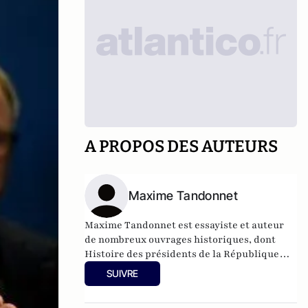
A PROPOS DES AUTEURS
Maxime Tandonnet
Maxime Tandonnet est essayiste et auteur
de nombreux ouvrages historiques, dont
Histoire des présidents de la République
Perrin 2013, et André Tardieu, l'Incompris,
SUIVRE
Perrin 2019.