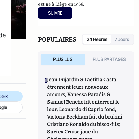
est né à Liège en 1968.
SUIVRE
de
POPULAIRES
24 Heures
7 Jours
PLUS LUS
PLUS PARTAGES
1
Jean Dujardin & Laetitia Casta
étrennent leurs nouveaux
amours, Vanessa Paradis &
SER
Samuel Benchetrit enterrent le
ogle
leur; Leonardo di Caprio fond,
Victoria Beckham fait du brukini,
Cristiano Ronaldo du bisco-fils;
Suri ex Cruise joue du