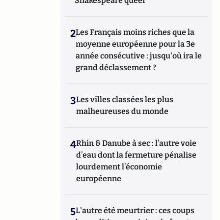
Shakespeare queer
2
Les Français moins riches que la
moyenne européenne pour la 3e
année consécutive : jusqu'où ira le
grand déclassement ?
3
Les villes classées les plus
malheureuses du monde
4
Rhin & Danube à sec : l’autre voie
d’eau dont la fermeture pénalise
lourdement l’économie
européenne
5
L'autre été meurtrier : ces coups