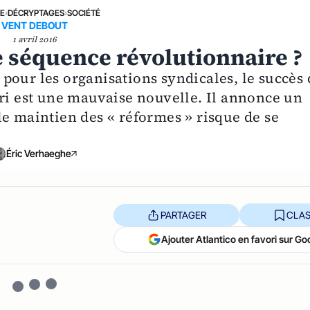
NE
›
DÉCRYPTAGES
›
SOCIÉTÉ
VENT DEBOUT
1 avril 2016
ne séquence révolutionnaire ?
pour les organisations syndicales, le succès 
mri est une mauvaise nouvelle. Il annonce un
le maintien des « réformes » risque de se
Éric Verhaeghe
PARTAGER
CLAS
Ajouter Atlantico en favori sur Go