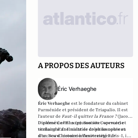
A PROPOS DES AUTEURS
Éric Verhaeghe
Éric Verhaeghe
est le fondateur du
cabinet
Parménide
et président de
Triapalio
. Il est
l'auteur de
Faut-il quitter la France ?
(Jacob-
Duvernet, avril 2012). Son site :
Diplômé de l'Ena (promotion Copernic) et
www.eric-
verhaeghe.fr
titulaire d'une maîtrise de philosophie et
Il vient de créer un nouveau
site :
d'un Dea d'histoire à l'université Paris-I, il
www.lecourrierdesstrateges.fr