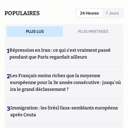
communs. Il est membre de l'Observatoire de la laïcité
depuis 2013 et chargé de mission sur la pédagogie de la
POPULAIRES
24 Heures
7 Jours
laïcité au Ministère de l'Education nationale et au Haut
conseil à l'intégration. Depuis janvier 2015, il a repris
l'émission Cultures d'islam sur France Culture.
PLUS LUS
PLUS PARTAGES
1
Répression en Iran : ce qui s'est vraiment passé
pendant que Paris regardait ailleurs
2
Les Français moins riches que la moyenne
européenne pour la 3e année consécutive : jusqu'où
ira le grand déclassement ?
3
Immigration : les (très) faux-semblants européens
après Ceuta