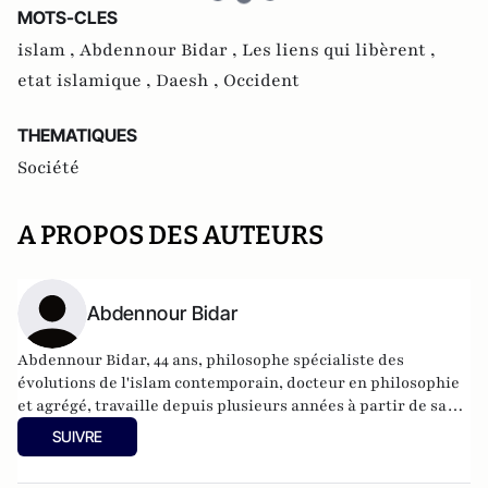
MOTS-CLES
islam ,
Abdennour Bidar ,
Les liens qui libèrent ,
etat islamique ,
Daesh ,
Occident
THEMATIQUES
Société
A PROPOS DES AUTEURS
Abdennour Bidar
Abdennour Bidar, 44 ans, philosophe spécialiste des
évolutions de l'islam contemporain, docteur en philosophie
et agrégé, travaille depuis plusieurs années à partir de sa
double culture occidentale et musulmane à une critique à
SUIVRE
double front de ces deux univers de civilisation, en
s'interrogeant sur leurs impasses respectives et leurs défis