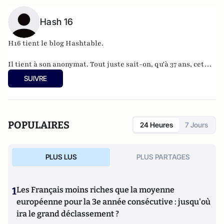
Hash 16
H16 tient le blog
Hashtable
.
Il tient à son anonymat. Tout juste sait-on, qu'à 37 ans, cet
informaticien à l'humour acerbe habite en Belgique et
SUIVRE
travaille pour
"une grosse boutique qui produit, gère et
manipule beaucoup, beaucoup de documents".
POPULAIRES
24 Heures
7 Jours
PLUS LUS
PLUS PARTAGES
1
Les Français moins riches que la moyenne
européenne pour la 3e année consécutive : jusqu'où
ira le grand déclassement ?