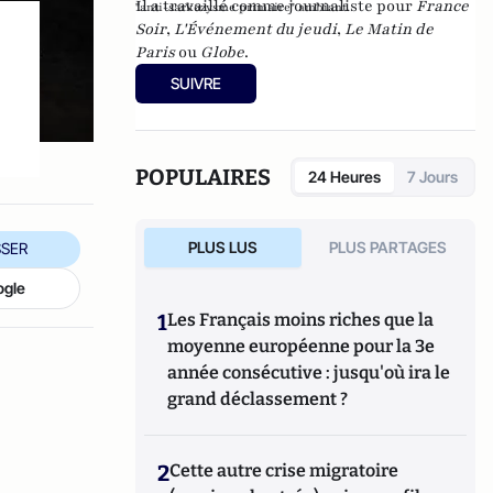
Il a travaillé comme journaliste pour
France
"anti-sarkozysme primaire" ambiant.
Soir
,
L'Événement du jeudi
,
Le Matin de
Paris
ou
Globe
.
SUIVRE
POPULAIRES
24 Heures
7 Jours
PLUS LUS
PLUS PARTAGES
SER
ogle
1
Les Français moins riches que la
moyenne européenne pour la 3e
année consécutive : jusqu'où ira le
grand déclassement ?
2
Cette autre crise migratoire