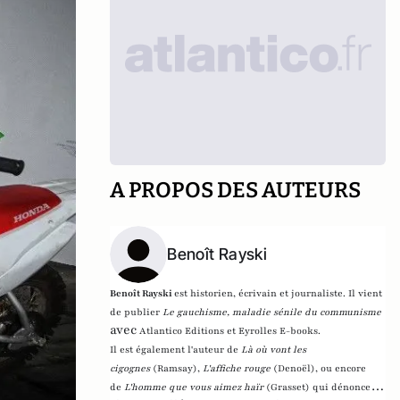
A PROPOS DES AUTEURS
Benoît Rayski
Benoît Rayski
est historien, écrivain et journaliste. Il vient
de publier
Le gauchisme, maladie sénile du communisme
avec
Atlantico Editions et Eyrolles E-books.
Il est également l'auteur de
Là où vont les
cigognes
(Ramsay),
L'affiche rouge
(Denoël), ou encore
de
L'homme que vous aimez haïr
(Grasset)
qui dénonce l'