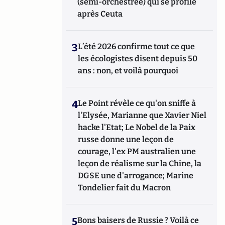
(semi-orchestrée) qui se profile
après Ceuta
3
L’été 2026 confirme tout ce que
les écologistes disent depuis 50
ans : non, et voilà pourquoi
4
Le Point révèle ce qu'on sniffe à
l'Elysée, Marianne que Xavier Niel
hacke l'Etat; Le Nobel de la Paix
russe donne une leçon de
courage, l'ex PM australien une
leçon de réalisme sur la Chine, la
DGSE une d'arrogance; Marine
Tondelier fait du Macron
5
Bons baisers de Russie ? Voilà ce