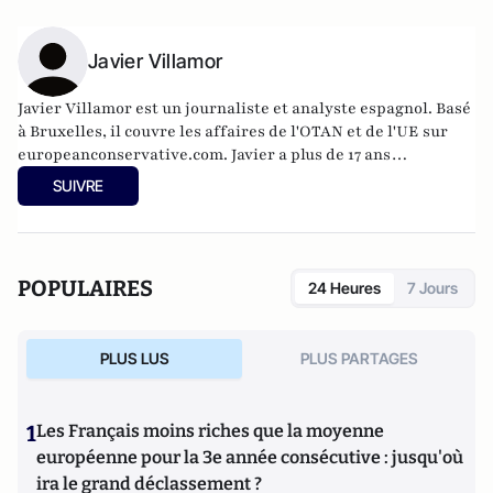
Javier Villamor
Javier Villamor est un journaliste et analyste espagnol. Basé
à Bruxelles, il couvre les affaires de l'OTAN et de l'UE sur
europeanconservative.com
. Javier a plus de 17 ans
d'expérience dans les domaines de la politique
SUIVRE
internationale, de la défense et de la sécurité. Il travaille
également en tant que consultant et fournit des
informations stratégiques sur les affaires mondiales et les
dynamiques géopolitiques.
POPULAIRES
24 Heures
7 Jours
PLUS LUS
PLUS PARTAGES
1
Les Français moins riches que la moyenne
européenne pour la 3e année consécutive : jusqu'où
ira le grand déclassement ?