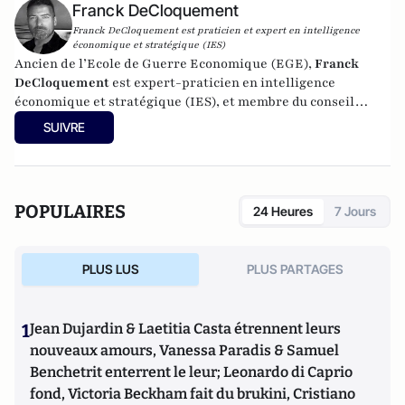
Franck DeCloquement
Franck DeCloquement est praticien et expert en intelligence
économique et stratégique (IES)
Ancien de l’Ecole de Guerre Economique (EGE),
Franck
DeCloquement
est expert-praticien en intelligence
économique et stratégique (IES), et membre du conseil
scientifique de l’Institut d’Études de Géopolitique
SUIVRE
Appliquée - EGA. Il intervient comme conseil en appui aux
directions d'entreprises implantées en France et à
l'international, dans des environnements concurrentiels et
complexes. Membre du CEPS, de la CyberTaskforce et du
POPULAIRES
24 Heures
7 Jours
Cercle K2, il est aussi spécialiste des problématiques ayant
trait à l'impact des nouvelles technologies et du cyber, sur
les écosystèmes économique et sociaux. Mais également, sur
PLUS LUS
PLUS PARTAGES
la prégnance des conflits géoéconomiques et des ingérences
extérieures déstabilisantes sur les Etats européens.
Professeur à l'IRIS (l’Institut de Relations Internationales
1
Jean Dujardin & Laetitia Casta étrennent leurs
et Stratégiques), il y enseigne l'intelligence économique, les
stratégies d’influence, ainsi que l'impact des ingérences
nouveaux amours, Vanessa Paradis & Samuel
malveillantes et des actions d’espionnage dans la sphère
Benchetrit enterrent le leur; Leonardo di Caprio
économique. Il enseigne également à l'IHEMI (L'institut des
fond, Victoria Beckham fait du brukini, Cristiano