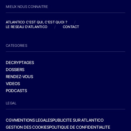
MIEUX NOUS CONNAITRE
ATLANTICO C'EST QUI, C'EST QUOI ?
/
LE RESEAU D'ATLANTICO
/
CONTACT
CATEGORIES
DECRYPTAGES
DOSSIERS
RENDEZ-VOUS
VIDEOS
PODCASTS
LEGAL
CGV
MENTIONS LEGALES
PUBLICITE SUR ATLANTICO
GESTION DES COOKIES
POLITIQUE DE CONFIDENTIALITE