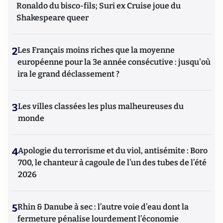
Hautes Etudes du Ministère de l'Intérieur) et à l'IHEDN
Ronaldo du bisco-fils; Suri ex Cruise joue du
(Institut des Hautes Etudes de la Défense Nationale), les
Shakespeare queer
actions d'influence et de contre-ingérence, les stratégies
d'attaques subversives adverses contre les entreprises, au
sein des prestigieux cycles de formation en Intelligence
2
Les Français moins riches que la moyenne
Stratégique de ces deux instituts. Il a également enseigné la
européenne pour la 3e année consécutive : jusqu'où
Géopolitique des Médias et de l'internet à l’IFP (Institut
Française de Presse) de l’université Paris 2 Panthéon-Assas,
ira le grand déclassement ?
pour le Master recherche « Médias et Mondialisation ».
Franck DeCloquement est le coauteur du « Petit traité
d’attaques subversives contre les entreprises - Théorie et
3
Les villes classées les plus malheureuses du
pratique de la contre ingérence économique », paru chez
monde
CHIRON. Egalement l'auteur du chapitre cinq sur « la
protection de l'information en ligne » du « Manuel
d'intelligence économique » paru en 2020 aux Presses
4
Apologie du terrorisme et du viol, antisémite : Boro
Universitaires de France (PUF).
700, le chanteur à cagoule de l’un des tubes de l’été
2026
5
Rhin & Danube à sec : l’autre voie d’eau dont la
fermeture pénalise lourdement l’économie