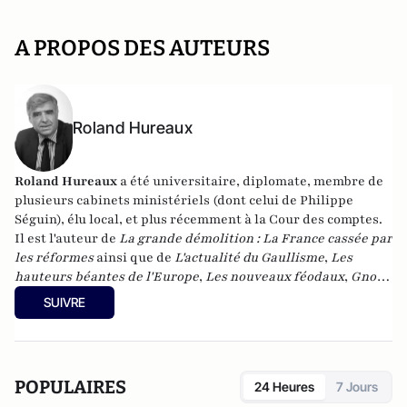
A PROPOS DES AUTEURS
Roland Hureaux
Roland Hureaux
a été universitaire, diplomate, membre de
plusieurs cabinets ministériels (dont celui de Philippe
Séguin), élu local, et plus récemment à la Cour des comptes.
Il est l'auteur de
La grande démolition : La France cassée par
les réformes
ainsi que de
L'actualité du Gaullisme
,
Les
hauteurs béantes de l'Europe
,
Les nouveaux féodaux
,
Gnose
et gnostiques des origines à nos jours
.
SUIVRE
POPULAIRES
24 Heures
7 Jours