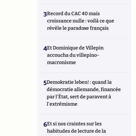
3
Record du CAC 40 mais
croissance nulle : voilà ce que
révèle le paradoxe français
4
Et Dominique de Villepin
accoucha du villepino-
macronisme
5
Demokratie leben! : quand la
démocratie allemande, financée
par l'État, sert de paravent à
l'extrémisme
6
Et si nos craintes sur les
habitudes de lecture de la