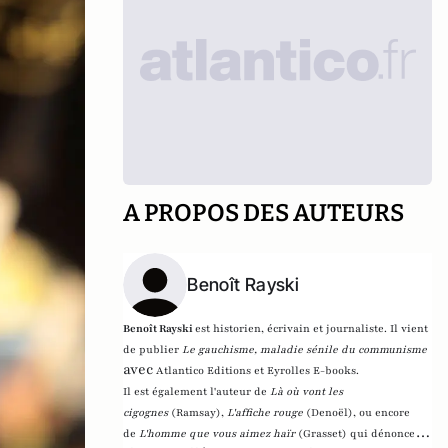
A PROPOS DES AUTEURS
Benoît Rayski
Benoît Rayski
est historien, écrivain et journaliste. Il vient
de publier
Le gauchisme, maladie sénile du communisme
avec
Atlantico Editions et Eyrolles E-books.
Il est également l'auteur de
Là où vont les
cigognes
(Ramsay),
L'affiche rouge
(Denoël), ou encore
de
L'homme que vous aimez haïr
(Grasset)
qui dénonce l'