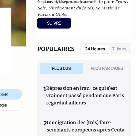
Il a travaillé comme journaliste pour
France
"anti-sarkozysme primaire" ambiant.
Soir
,
L'Événement du jeudi
,
Le Matin de
Paris
ou
Globe
.
SUIVRE
POPULAIRES
24 Heures
7 Jours
PLUS LUS
PLUS PARTAGES
1
Répression en Iran : ce qui s'est
SER
vraiment passé pendant que Paris
regardait ailleurs
ogle
2
Immigration : les (très) faux-
semblants européens après Ceuta