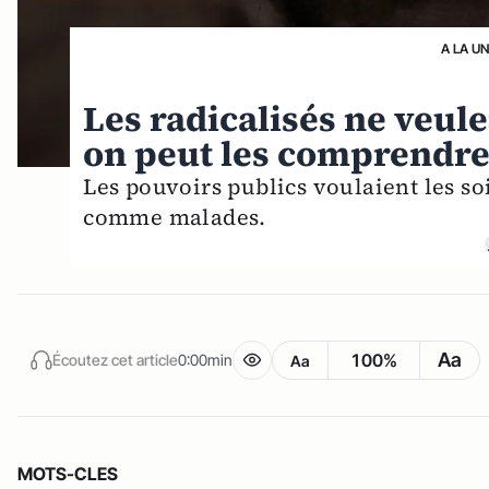
A LA U
Les radicalisés ne veule
on peut les comprendr
Les pouvoirs publics voulaient les so
comme malades.
Aa
100%
Écoutez cet article
0:00min
Aa
MOTS-CLES