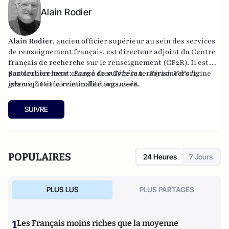
Alain Rodier
Alain Rodier
, ancien officier supérieur au sein des services
de renseignement français, est directeur adjoint du
Centre
français de recherche sur le renseignement
(CF2R). Il est
particulièrement chargé de suivre le terrorisme d’origine
Son dernier livre :
Face à face Téhéran - Riyad. Vers la
islamique et la criminalité organisée.
guerre ?
, Histoire et collections, 2018.
SUIVRE
POPULAIRES
24 Heures
7 Jours
PLUS LUS
PLUS PARTAGES
1
Les Français moins riches que la moyenne