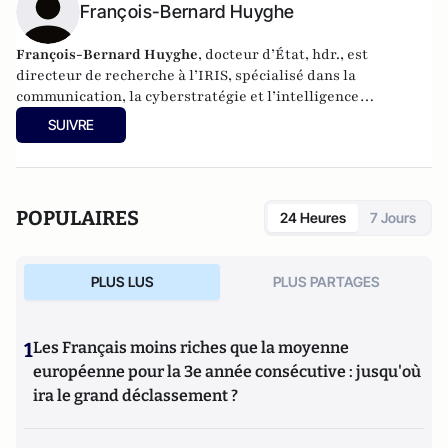
François-Bernard Huyghe
François-Bernard Huyghe
, docteur d’État, hdr., est
directeur de recherche à l’IRIS, spécialisé dans la
communication, la cyberstratégie et l’intelligence
économique, derniers livres : « L’art de la guerre
SUIVRE
idéologique » (le Cerf 2021) et « Fake news Manip, infox et
infodémie en 2021 » (VA éditeurs 2020).
POPULAIRES
24 Heures
7 Jours
PLUS LUS
PLUS PARTAGES
1
Les Français moins riches que la moyenne
européenne pour la 3e année consécutive : jusqu'où
ira le grand déclassement ?