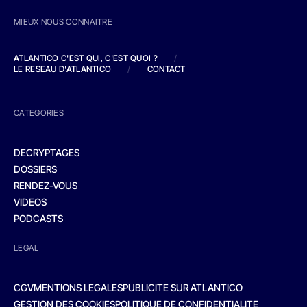
MIEUX NOUS CONNAITRE
ATLANTICO C'EST QUI, C'EST QUOI ?
/
LE RESEAU D'ATLANTICO
/
CONTACT
CATEGORIES
DECRYPTAGES
DOSSIERS
RENDEZ-VOUS
VIDEOS
PODCASTS
LEGAL
CGV
MENTIONS LEGALES
PUBLICITE SUR ATLANTICO
GESTION DES COOKIES
POLITIQUE DE CONFIDENTIALITE