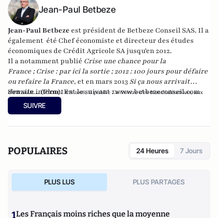
Jean-Paul Betbeze
Jean-Paul Betbeze
est président de Betbeze Conseil SAS. Il a
également été Chef économiste et directeur des études
économiques de Crédit Agricole SA jusqu'en 2012.
Il a notamment publié
Crise une chance pour la
France
;
Crise : par ici la sortie
;
2012 : 100 jours pour défaire
ou refaire la France
, et en mars 2013
Si ça nous arrivait
demain...
Son site internet est le suivant :
(Plon). En
www.betbezeconseil.com
2016, il publie
La Guerre des Mondialisations
, aux
et en 2017 "La France, ce malade imaginaire"
éditions
Economica
SUIVRE
chez le même éditeur.
POPULAIRES
24 Heures
7 Jours
PLUS LUS
PLUS PARTAGES
1
Les Français moins riches que la moyenne