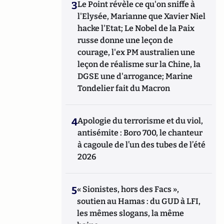
3
Le Point révèle ce qu'on sniffe à
l'Elysée, Marianne que Xavier Niel
hacke l'Etat; Le Nobel de la Paix
russe donne une leçon de
courage, l'ex PM australien une
leçon de réalisme sur la Chine, la
DGSE une d'arrogance; Marine
Tondelier fait du Macron
4
Apologie du terrorisme et du viol,
antisémite : Boro 700, le chanteur
à cagoule de l’un des tubes de l’été
2026
5
« Sionistes, hors des Facs »,
soutien au Hamas : du GUD à LFI,
les mêmes slogans, la même