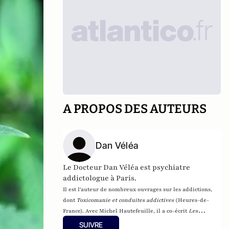
A PROPOS DES AUTEURS
Dan Véléa
Le Docteur Dan Véléa est psychiatre
addictologue à Paris.
Il est l'auteur de nombreux ouvrages sur les addictions,
dont
Toxicomanie et conduites addictives
(Heures-de-
France). Avec Michel Hautefeuille, il a co-écrit
Les
addictions à Internet
(Payot) et L
es drogues de
SUIVRE