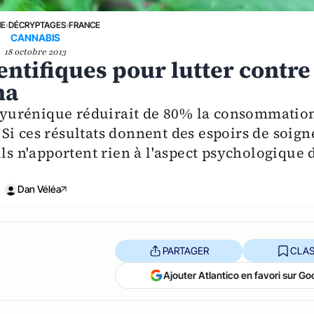
NE
›
DÉCRYPTAGES
›
FRANCE
CANNABIS
18 octobre 2013
entifiques pour lutter contre
na
yurénique réduirait de 80% la consommatio
. Si ces résultats donnent des espoirs de soign
ils n'apportent rien à l'aspect psychologique 
Dan Véléa
PARTAGER
CLAS
Ajouter Atlantico en favori sur Go