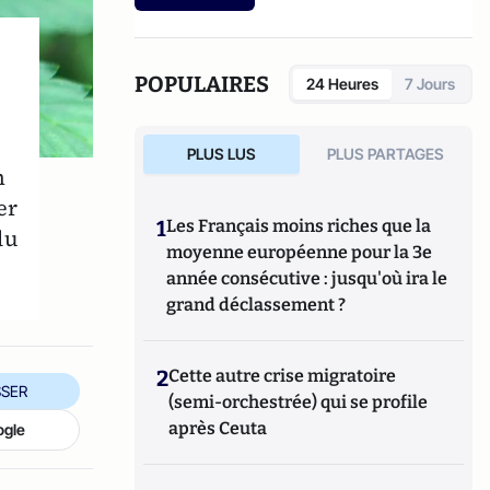
synthèse
(
PUF, Que sais-je ?, Paris, 2002).
POPULAIRES
24 Heures
7 Jours
PLUS LUS
PLUS PARTAGES
n
er
1
Les Français moins riches que la
du
moyenne européenne pour la 3e
année consécutive : jusqu'où ira le
grand déclassement ?
2
Cette autre crise migratoire
SER
(semi-orchestrée) qui se profile
après Ceuta
ogle