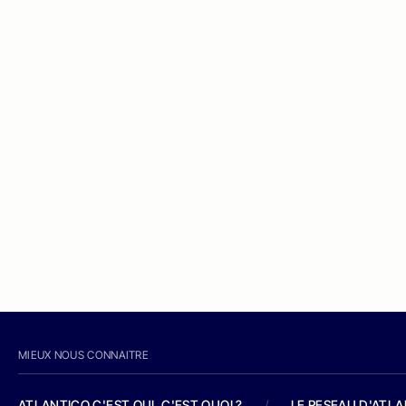
MIEUX NOUS CONNAITRE
ATLANTICO C'EST QUI, C'EST QUOI ?
/
LE RESEAU D'ATL