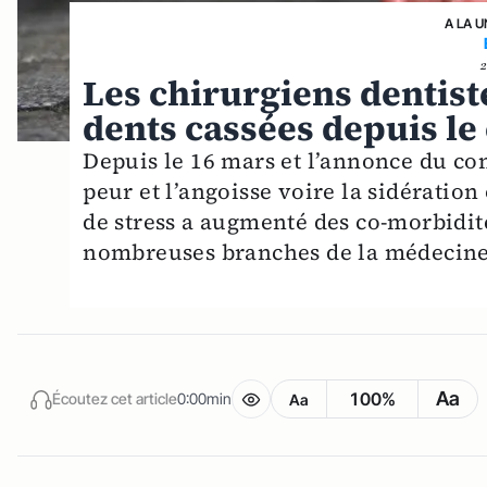
A LA U
Les chirurgiens dentist
dents cassées depuis l
Depuis le 16 mars et l’annonce du co
peur et l’angoisse voire la sidération 
de stress a augmenté des co-morbidit
nombreuses branches de la médecine. C
Aa
100%
Écoutez cet article
0:00min
Aa