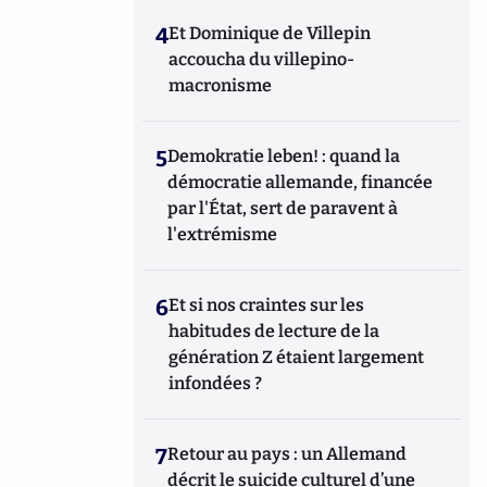
4
Et Dominique de Villepin
accoucha du villepino-
macronisme
5
Demokratie leben! : quand la
démocratie allemande, financée
par l'État, sert de paravent à
l'extrémisme
6
Et si nos craintes sur les
habitudes de lecture de la
génération Z étaient largement
infondées ?
7
Retour au pays : un Allemand
décrit le suicide culturel d’une