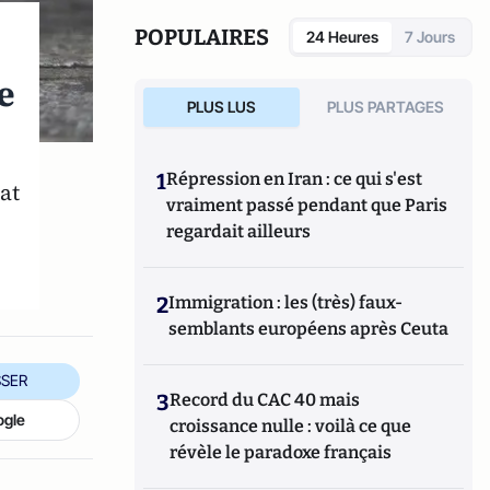
POPULAIRES
24 Heures
7 Jours
e
PLUS LUS
PLUS PARTAGES
1
Répression en Iran : ce qui s'est
at
vraiment passé pendant que Paris
regardait ailleurs
2
Immigration : les (très) faux-
semblants européens après Ceuta
SER
3
Record du CAC 40 mais
ogle
croissance nulle : voilà ce que
révèle le paradoxe français