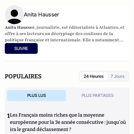
Anita Hausser
Anita Hausser
, journaliste, est éditorialiste à Atlantico, et
offre à ses lecteurs un décryptage des coulisses de la
politique française et internationale. Elle a notamment
publié
Sarkozy, itinéraire d'une ambition
(Editions
SUIVRE
l'Archipel, 2003). Elle a également réalisé les documentaires
Femme députée, un homme comme les autres ?
(2014) et
Bruno Le Maire, l'Affranchi
(2015).
POPULAIRES
24 Heures
7 Jours
PLUS LUS
PLUS PARTAGES
1
Les Français moins riches que la moyenne
européenne pour la 3e année consécutive : jusqu'où
ira le grand déclassement ?