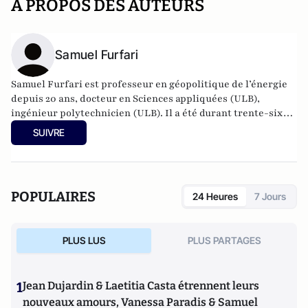
A PROPOS DES AUTEURS
Samuel Furfari
Samuel Furfari est professeur en géopolitique de l’énergie
depuis 20 ans, docteur en Sciences appliquées (ULB),
ingénieur polytechnicien (ULB). Il a été durant trente-six
ans haut fonctionnaire à la Direction générale de l'énergie
SUIVRE
de la Commission européenne. Auteur de 18 livres.
POPULAIRES
24 Heures
7 Jours
PLUS LUS
PLUS PARTAGES
1
Jean Dujardin & Laetitia Casta étrennent leurs
nouveaux amours, Vanessa Paradis & Samuel