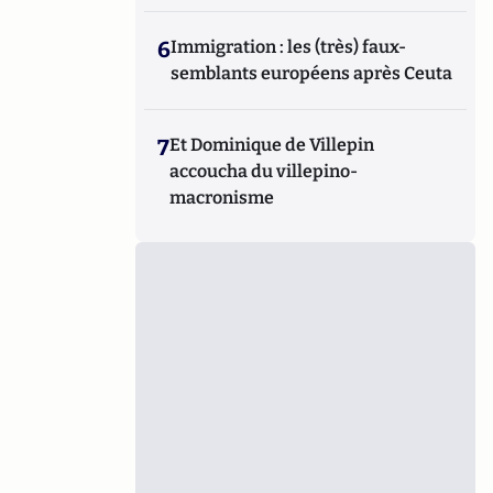
6
Immigration : les (très) faux-
semblants européens après Ceuta
7
Et Dominique de Villepin
accoucha du villepino-
macronisme