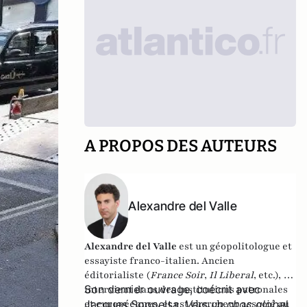
A PROPOS DES AUTEURS
Alexandre del Valle
Alexandre del Valle
est un géopolitologue et
essayiste franco-italien. Ancien
éditorialiste (
France Soir
,
Il Liberal
, etc.), il
Son dernier ouvrage, coécrit avec
intervient dans des institutions patronales
et européennes, et est chercheur associé au
Jacques Soppelsa,
Vers un choc global