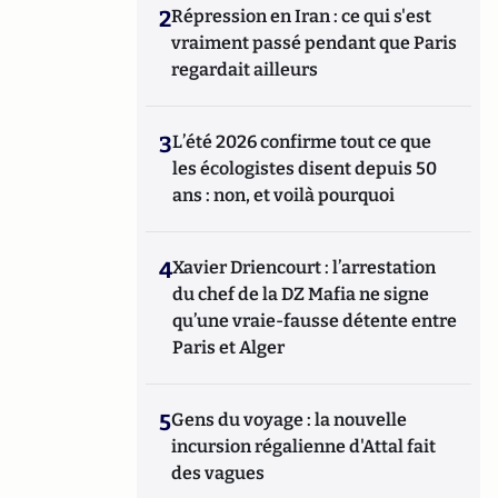
2
Répression en Iran : ce qui s'est
vraiment passé pendant que Paris
regardait ailleurs
3
L’été 2026 confirme tout ce que
les écologistes disent depuis 50
ans : non, et voilà pourquoi
4
Xavier Driencourt : l’arrestation
du chef de la DZ Mafia ne signe
qu’une vraie-fausse détente entre
Paris et Alger
5
Gens du voyage : la nouvelle
incursion régalienne d'Attal fait
des vagues