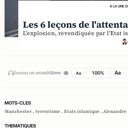
A LA UNE
›
D
Les 6 leçons de l'atten
L'explosion, revendiquée par l'Etat i
Aa
100%
Écoutez cet article
0:00min
Aa
MOTS-CLES
Manchester ,
terrorisme ,
Etats islamique ,
Alexandre 
THEMATIQUES