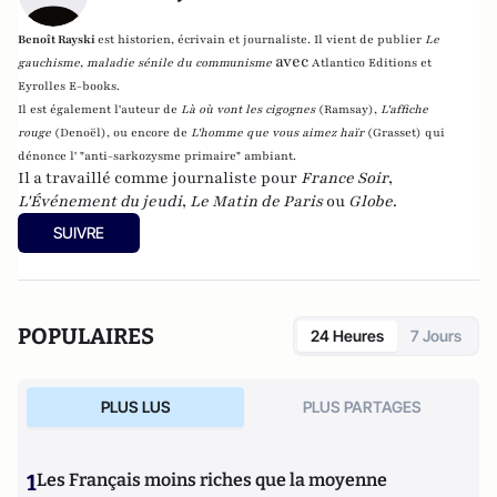
Benoît Rayski
est historien, écrivain et journaliste. Il vient de publier
Le
avec
gauchisme, maladie sénile du communisme
Atlantico Editions et
Eyrolles E-books.
Il est également l'auteur de
Là où vont les cigognes
(Ramsay),
L'affiche
rouge
(Denoël), ou encore de
L'homme que vous aimez haïr
(Grasset)
qui
dénonce l' "anti-sarkozysme primaire" ambiant.
Il a travaillé comme journaliste pour
France Soir
,
L'Événement du jeudi
,
Le Matin de Paris
ou
Globe
.
SUIVRE
POPULAIRES
24 Heures
7 Jours
PLUS LUS
PLUS PARTAGES
1
Les Français moins riches que la moyenne