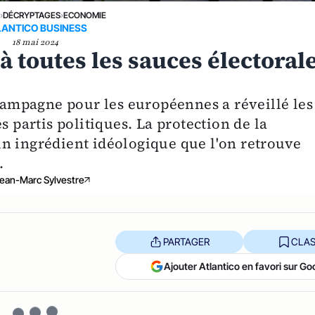
E
›
DÉCRYPTAGES
›
ECONOMIE
LANTICO BUSINESS
18 mai 2024
à toutes les sauces électoral
 campagne pour les européennes a réveillé les
s partis politiques. La protection de la
n ingrédient idéologique que l'on retrouve
.
ean-Marc Sylvestre
PARTAGER
CLAS
Ajouter Atlantico en favori sur Go