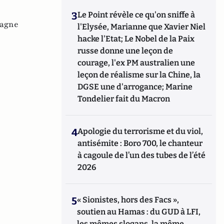
3
Le Point révèle ce qu'on sniffe à
agne
l'Elysée, Marianne que Xavier Niel
hacke l'Etat; Le Nobel de la Paix
russe donne une leçon de
courage, l'ex PM australien une
leçon de réalisme sur la Chine, la
DGSE une d'arrogance; Marine
Tondelier fait du Macron
4
Apologie du terrorisme et du viol,
antisémite : Boro 700, le chanteur
à cagoule de l’un des tubes de l’été
2026
5
« Sionistes, hors des Facs »,
soutien au Hamas : du GUD à LFI,
les mêmes slogans, la même