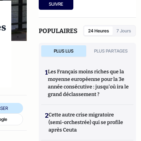
SUIVRE
es
POPULAIRES
24 Heures
7 Jours
PLUS LUS
PLUS PARTAGES
1
Les Français moins riches que la
moyenne européenne pour la 3e
année consécutive : jusqu'où ira le
grand déclassement ?
SER
2
Cette autre crise migratoire
ogle
(semi-orchestrée) qui se profile
après Ceuta