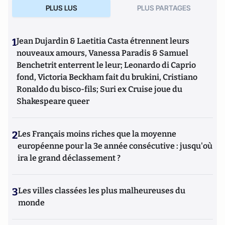
PLUS LUS
PLUS PARTAGES
musulmans en France et dans le monde
(Editions de
L'Artilleur).
1
Jean Dujardin & Laetitia Casta étrennent leurs
nouveaux amours, Vanessa Paradis & Samuel
Benchetrit enterrent le leur; Leonardo di Caprio
fond, Victoria Beckham fait du brukini, Cristiano
Ronaldo du bisco-fils; Suri ex Cruise joue du
Shakespeare queer
2
Les Français moins riches que la moyenne
européenne pour la 3e année consécutive : jusqu'où
ira le grand déclassement ?
3
Les villes classées les plus malheureuses du
monde