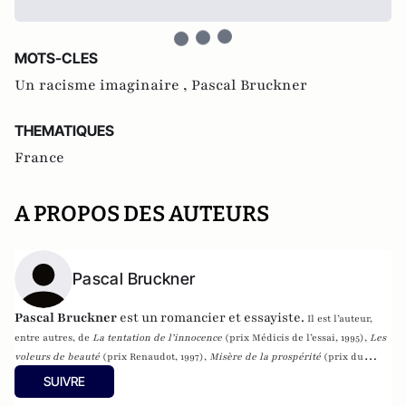
MOTS-CLES
Un racisme imaginaire ,
Pascal Bruckner
THEMATIQUES
France
A PROPOS DES AUTEURS
Pascal Bruckner
Pascal Bruckner
est un romancier et essayiste.
Il est l’auteur,
entre autres, de
La tentation de l’innocence
(prix Médicis de l’essai, 1995),
Les
voleurs de beauté
(prix Renaudot, 1997),
Misère de la prospérité
(prix du
Meilleur livre d’économie, prix Aujourd’hui, 2002),
Le fanatisme de
SUIVRE
l’Apocalypse
(prix Risques, 2011) et
Un bon fils
. Son œuvre est traduite dans