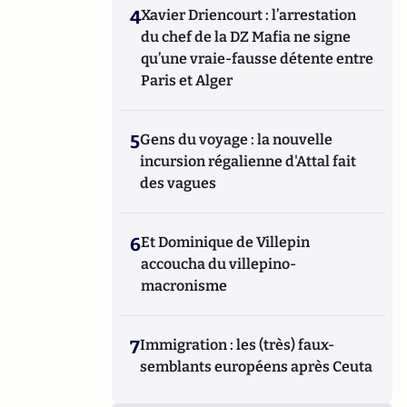
4
Xavier Driencourt : l’arrestation
du chef de la DZ Mafia ne signe
qu’une vraie-fausse détente entre
Paris et Alger
5
Gens du voyage : la nouvelle
incursion régalienne d'Attal fait
des vagues
6
Et Dominique de Villepin
accoucha du villepino-
macronisme
7
Immigration : les (très) faux-
semblants européens après Ceuta