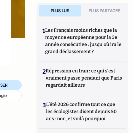
PLUS LUS
PLUS PARTAGES
1
Les Français moins riches que la
moyenne européenne pour la 3e
année consécutive : jusqu'où ira le
grand déclassement ?
2
Répression en Iran : ce qui s'est
vraiment passé pendant que Paris
regardait ailleurs
SER
ogle
3
L’été 2026 confirme tout ce que
les écologistes disent depuis 50
ans : non, et voilà pourquoi