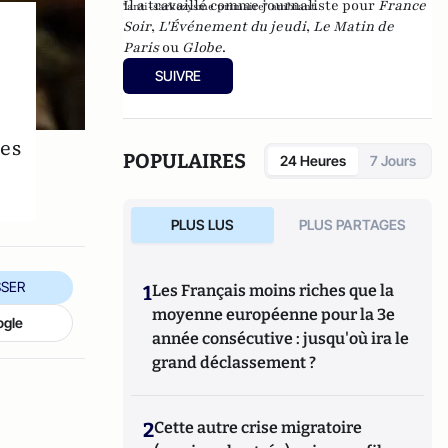
Il a travaillé comme journaliste pour
France
"anti-sarkozysme primaire" ambiant.
Soir
,
L'Événement du jeudi
,
Le Matin de
Paris
ou
Globe
.
SUIVRE
hes
POPULAIRES
24 Heures
7 Jours
PLUS LUS
PLUS PARTAGES
SER
1
Les Français moins riches que la
moyenne européenne pour la 3e
ogle
année consécutive : jusqu'où ira le
grand déclassement ?
2
Cette autre crise migratoire