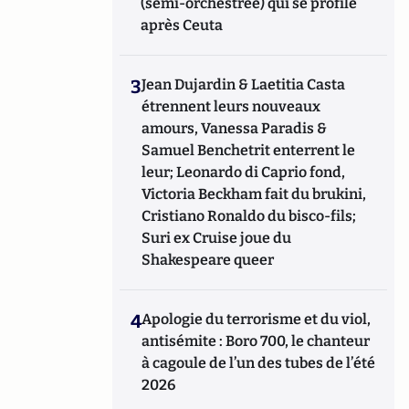
(semi-orchestrée) qui se profile
après Ceuta
3
Jean Dujardin & Laetitia Casta
étrennent leurs nouveaux
amours, Vanessa Paradis &
Samuel Benchetrit enterrent le
leur; Leonardo di Caprio fond,
Victoria Beckham fait du brukini,
Cristiano Ronaldo du bisco-fils;
Suri ex Cruise joue du
Shakespeare queer
4
Apologie du terrorisme et du viol,
antisémite : Boro 700, le chanteur
à cagoule de l’un des tubes de l’été
2026