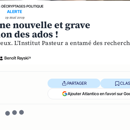
E
›
DÉCRYPTAGES
›
POLITIQUE
ALERTE
19 mai 2019
ne nouvelle et grave
ion des ados !
reux. L'Institut Pasteur a entamé des recherc
Benoît Rayski
PARTAGER
CLAS
Ajouter Atlantico en favori sur Go