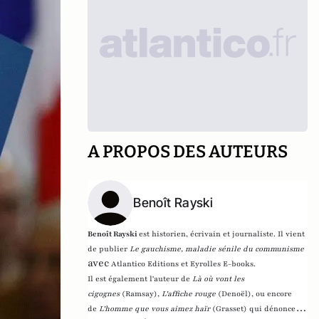
A PROPOS DES AUTEURS
Benoît Rayski
Benoît Rayski
est historien, écrivain et journaliste. Il vient
de publier
Le gauchisme, maladie sénile du communisme
avec
Atlantico Editions et Eyrolles E-books.
Il est également l'auteur de
Là où vont les
cigognes
(Ramsay),
L'affiche rouge
(Denoël), ou encore
de
L'homme que vous aimez haïr
(Grasset)
qui dénonce l'