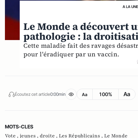
A LA UN
Le Monde a découvert u
pathologie : la droitisat
Cette maladie fait des ravages désast
pour l'éradiquer par un vaccin.
Aa
100%
Écoutez cet article
0:00min
Aa
MOTS-CLES
Vote ,
jeunes ,
droite ,
Les Républicains ,
Le Monde