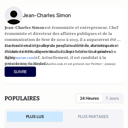
Jean-Charles Simon
Jean-Charles Simon
est économiste et entrepreneur. Chef
économiste et directeur des affaires publiques et de la
communication de
Scor
de 2010 à 2013, il a auparavent été
successivement trader de produits dérivés, directeur des
Il a fondé et dirige depuis 2013 la société de statistiques et
études du RPR, directeur de l'Afep et directeur général
d'études économiques Stacian, dont le site de données en
délégué du Medef. Actuellement, il est candidat à la
ligne
stacian.com
.
présidence du Medef.
Il tient un blog :
simonjeancharles.com
et est présent sur
Twitt
er
:
@smnjc
SUIVRE
POPULAIRES
24 Heures
7 Jours
PLUS LUS
PLUS PARTAGES