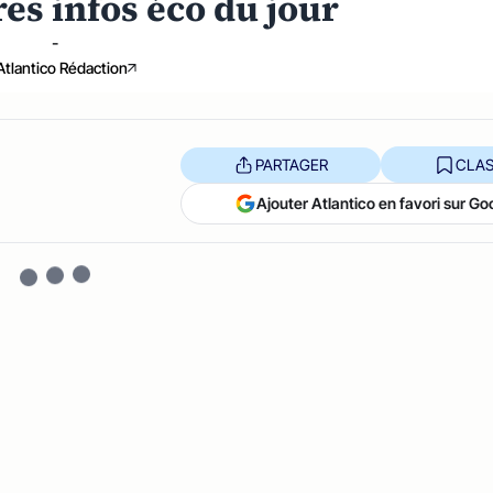
res infos éco du jour
-
Atlantico Rédaction
PARTAGER
CLAS
Ajouter Atlantico en favori sur Go