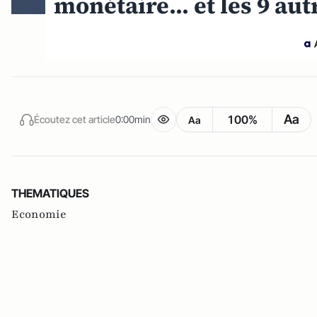
monétaire... et les 9 aut
Aa
100%
Écoutez cet article
0:00min
Aa
THEMATIQUES
Economie