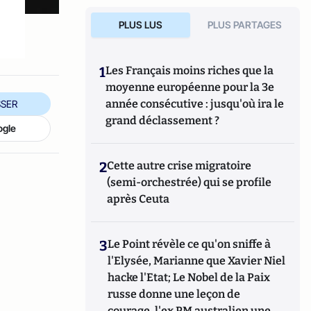
PLUS LUS
PLUS PARTAGES
1
Les Français moins riches que la
moyenne européenne pour la 3e
année consécutive : jusqu'où ira le
SER
grand déclassement ?
ogle
2
Cette autre crise migratoire
(semi-orchestrée) qui se profile
après Ceuta
3
Le Point révèle ce qu'on sniffe à
l'Elysée, Marianne que Xavier Niel
hacke l'Etat; Le Nobel de la Paix
russe donne une leçon de
courage, l'ex PM australien une