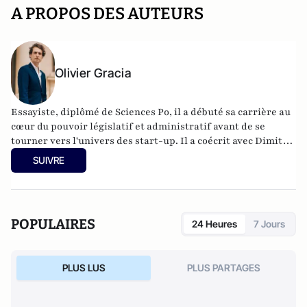
A PROPOS DES AUTEURS
Olivier Gracia
Essayiste, diplômé de Sciences Po, il a débuté sa carrière au
cœur du pouvoir législatif et administratif avant de se
tourner vers l'univers des start-up. Il a coécrit avec Dimitri
Casali L’histoire se répète toujours deux fois (Larousse,
SUIVRE
2017).
POPULAIRES
24 Heures
7 Jours
PLUS LUS
PLUS PARTAGES