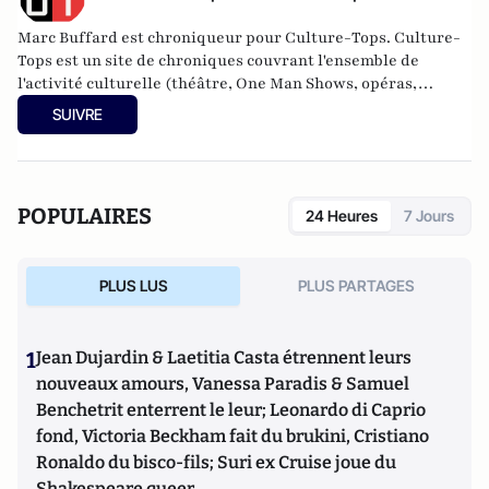
Marc Buffard est chroniqueur pour Culture-Tops. Culture-
Tops est un site de chroniques couvrant l'ensemble de
l'activité culturelle (théâtre, One Man Shows, opéras,
ballets, spectacles divers, cinéma, expos, livres, etc.).
SUIVRE
POPULAIRES
24 Heures
7 Jours
PLUS LUS
PLUS PARTAGES
1
Jean Dujardin & Laetitia Casta étrennent leurs
nouveaux amours, Vanessa Paradis & Samuel
Benchetrit enterrent le leur; Leonardo di Caprio
fond, Victoria Beckham fait du brukini, Cristiano
Ronaldo du bisco-fils; Suri ex Cruise joue du
Shakespeare queer