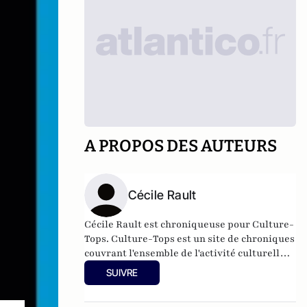
A PROPOS DES AUTEURS
Cécile Rault
Cécile Rault est chroniqueuse pour Culture-
Tops. Culture-Tops est un site de chroniques
couvrant l'ensemble de l'activité culturelle
(théâtre, One Man Shows, opéras, ballets,
SUIVRE
spectacles divers, cinéma, expos, livres,
etc.).