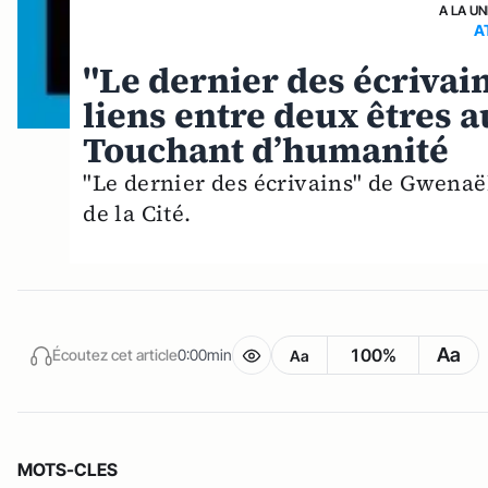
A LA UN
A
"Le dernier des écrivai
liens entre deux êtres au
Touchant d’humanité
"Le dernier des écrivains" de Gwenaël
de la Cité.
Aa
100%
Écoutez cet article
0:00min
Aa
MOTS-CLES