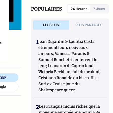
POPULAIRES
24 Heures
7 Jours
PLUS LUS
PLUS PARTAGES
s
1
Jean Dujardin & Laetitia Casta
étrennent leurs nouveaux
amours, Vanessa Paradis &
Samuel Benchetrit enterrent le
leur; Leonardo di Caprio fond,
Victoria Beckham fait du brukini,
SER
Cristiano Ronaldo du bisco-fils;
Suri ex Cruise joue du
ogle
Shakespeare queer
2
Les Français moins riches que la
moyenne européenne pour la 3e