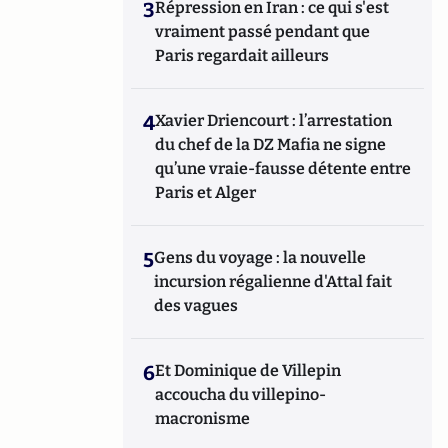
3
Répression en Iran : ce qui s'est
vraiment passé pendant que
Paris regardait ailleurs
4
Xavier Driencourt : l’arrestation
du chef de la DZ Mafia ne signe
qu’une vraie-fausse détente entre
Paris et Alger
5
Gens du voyage : la nouvelle
incursion régalienne d'Attal fait
des vagues
6
Et Dominique de Villepin
accoucha du villepino-
macronisme