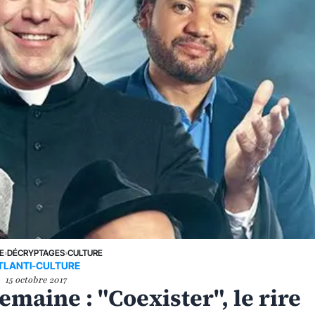
E
›
DÉCRYPTAGES
›
CULTURE
TLANTI-CULTURE
15 octobre 2017
emaine : "Coexister", le rire