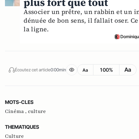
plus fort que tout
Associer un prêtre, un rabbin et un
dénuée de bon sens, il fallait oser. C
la ligne.
Dominiqu
Aa
100%
Écoutez cet article
0:00min
Aa
MOTS-CLES
Cinéma ,
culture
THEMATIQUES
Culture