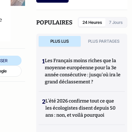
e
POPULAIRES
24 Heures
7 Jours
PLUS LUS
PLUS PARTAGES
1
Les Français moins riches que la
SER
moyenne européenne pour la 3e
ogle
année consécutive : jusqu'où ira le
grand déclassement ?
2
L’été 2026 confirme tout ce que
les écologistes disent depuis 50
ans : non, et voilà pourquoi