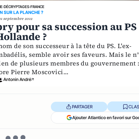
NE
›
DÉCRYPTAGES
›
FRANCE
N SUR LA PLANCHE ?
11 septembre 2012
bry pour sa succession au PS
Hollande ?
om de son successeur à la tête du PS. L'ex-
badélis, semble avoir ses faveurs. Mais le n
utien de plusieurs membres du gouvernement 
core Pierre Moscovici…
Antonin André
PARTAGER
CLAS
Ajouter Atlantico en favori sur Go