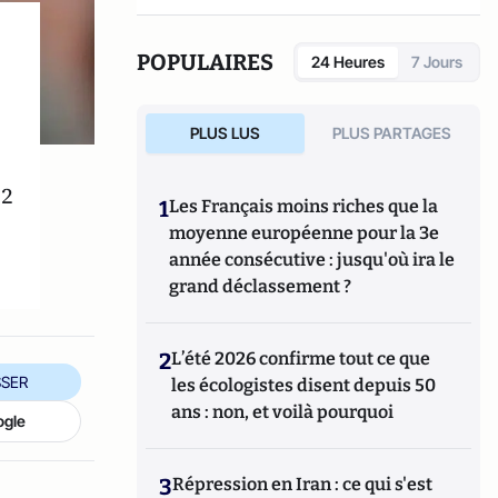
POPULAIRES
24 Heures
7 Jours
PLUS LUS
PLUS PARTAGES
°2
1
Les Français moins riches que la
:
moyenne européenne pour la 3e
année consécutive : jusqu'où ira le
grand déclassement ?
2
L’été 2026 confirme tout ce que
SER
les écologistes disent depuis 50
ans : non, et voilà pourquoi
ogle
3
Répression en Iran : ce qui s'est