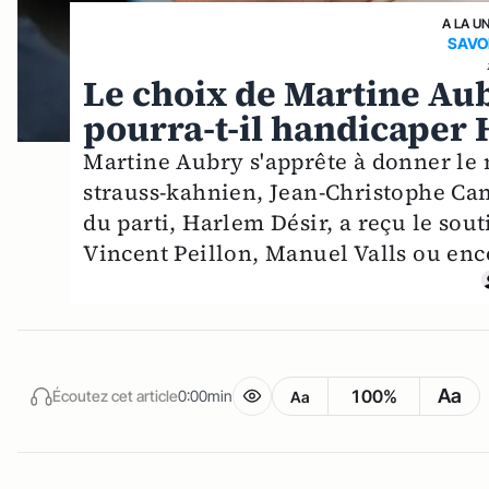
A LA U
SAVO
Le choix de Martine Au
pourra-t-il handicaper 
Martine Aubry s'apprête à donner le n
strauss-kahnien, Jean-Christophe Cam
du parti, Harlem Désir, a reçu le so
Vincent Peillon, Manuel Valls ou en
Aa
100%
Écoutez cet article
0:00min
Aa