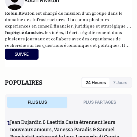
Robin Rivaton
Robin Rivaton
est chargé de mission d'un groupe dans le
domaine des infrastructures. Il a connu plusieurs
expériences en conseil financier, juridique et stratégique à
Paris et à Londres.
Impliqué dans vie des idées, il écrit régulièrement dans
plusieurs journaux et collabore avec des organismes de
recherche sur les questions économiques et politiques. Il
siège au Conseil scientifique du think-tank Fondapol où il a
SUIVRE
publié différents travaux sur la compétitivité, l'industrie ou
les nouvelles technologies. Il est diplômé de l’ESCP Europe
et de Sciences Po.
POPULAIRES
24 Heures
7 Jours
PLUS LUS
PLUS PARTAGES
1
Jean Dujardin & Laetitia Casta étrennent leurs
nouveaux amours, Vanessa Paradis & Samuel
Benchetrit enterrent le leur; Leonardo di Caprio