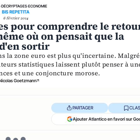
E
›
DÉCRYPTAGES
›
ECONOMIE
BIS REPETITA
6 février 2014
ues pour comprendre le retou
même où on pensait que la
d'en sortir
 la zone euro est plus qu'incertaine. Malgré
ateurs statistiques laissent plutôt penser à un
nces et une conjoncture morose.
Nicolas Goetzmann
PARTAGER
CLAS
Ajouter Atlantico en favori sur Go