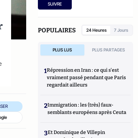
SUIVRE
r
POPULAIRES
24 Heures
7 Jours
PLUS LUS
PLUS PARTAGES
e
1
Répression en Iran : ce qui s'est
vraiment passé pendant que Paris
regardait ailleurs
2
Immigration : les (très) faux-
SER
semblants européens après Ceuta
ogle
3
Et Dominique de Villepin